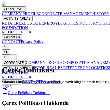
CORPORATE
COMPANY PROFILE
CORPORATE MANAGEMENT
HISTORY
ACTIVITY AREAS
RETAIL
REAL ESTATE
ENERGY
LOGISTICS
INDUSTRY
DIGI
FOUNDATION
MEDIA CENTER
Contact Us
CONTACT
Privacy Policy
EN
COMPANY PROFILE
CORPORATE MANAGEM
CORPORATE
Çerez Politikası
RETAIL
REAL ESTATE
ENERGY
LOGISTICS
ACTIVITY AREAS
FOUNDATION
MEDIA CENTER
CONTACT
Privacy Policy
Sitemizde kullanılan çerezler hakkında detaylı bilgi edinmek için aşağ
Contact Us
TR
EN
Çerez Politikası Dokümanı
Çerez Politikası Hakkında