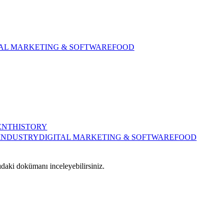
TAL MARKETING & SOFTWARE
FOOD
ENT
HISTORY
INDUSTRY
DIGITAL MARKETING & SOFTWARE
FOOD
ıdaki dokümanı inceleyebilirsiniz.